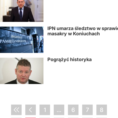
IPN umarza śledztwo w sprawi
masakry w Koniuchach
Pogrążyć historyka
1
...
6
7
8